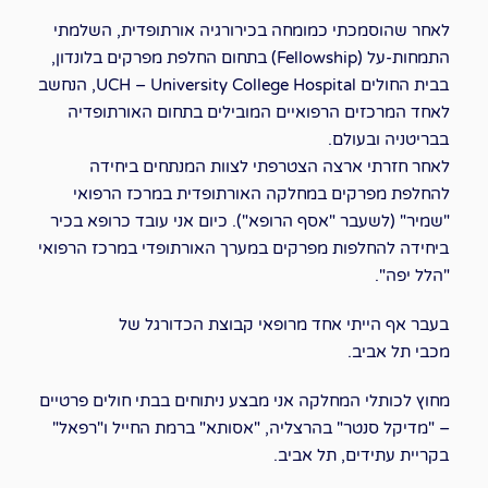
לאחר שהוסמכתי כמומחה בכירורגיה אורתופדית, השלמתי
התמחות-על (Fellowship) בתחום החלפת מפרקים בלונדון,
בבית החולים
UCH – University College Hospital
, הנחשב
לאחד המרכזים הרפואיים המובילים בתחום האורתופדיה
בבריטניה ובעולם.
לאחר חזרתי ארצה הצטרפתי לצוות המנתחים ביחידה
להחלפת מפרקים במחלקה האורתופדית במרכז הרפואי
"שמיר"
(לשעבר "אסף הרופא"). כיום אני עובד כרופא בכיר
ביחידה להחלפות מפרקים במערך האורתופדי במרכז הרפואי
"הלל יפה"
.
בעבר אף הייתי אחד מרופאי קבוצת הכדורגל של
מכבי תל אביב
.
מחוץ לכותלי המחלקה אני מבצע ניתוחים בבתי חולים פרטיים
–
"מדיקל סנטר"
בהרצליה,
"אסותא"
ברמת החייל ו
"רפאל"
בקריית עתידים, תל אביב.