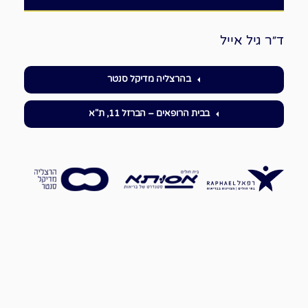
ד״ר גיל אייל
בהרצליה מדיקל סנטר
בבית הרופאים – הברזל 11, ת"א